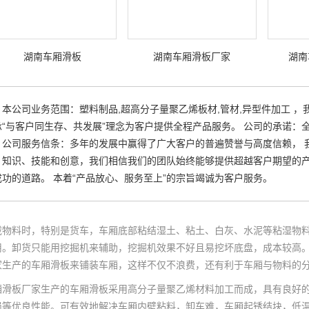
湖南车厢滑板
湖南车厢滑板厂家
湖南
本公司业务范围：塑料制品,超高分子量聚乙烯板材,管材,异型件加工 ，
承“与客户同生存、共发展”理念为客户提供全程产品服务。 公司的承诺
。公司服务信条：多年的发展中赢得了广大客户的普遍赞誉与高度信赖， 
、知识、技能和创意，我们相信我们的团队始终能够提供超越客户期望的
成功的道路。 本着“产品放心、服务至上”的宗旨竭诚为客户服务。
载物料时，特别是货车，车厢底部粘结湿土、粘土、白灰、水泥等粘湿物
用。卸货只能用挖掘机来辅助，挖掘机效果不好且易挖坏底盘，成本较高
家生产的车厢滑板来铺装车厢，这样不仅不浪费，还有利于车厢与物料的
厢滑板厂家生产的车厢滑板采用高分子量聚乙烯材料加工而成，具有良好
损等优良性能。可有效地解决车厢内壁粘料，卸车难，车厢起锈结块，低