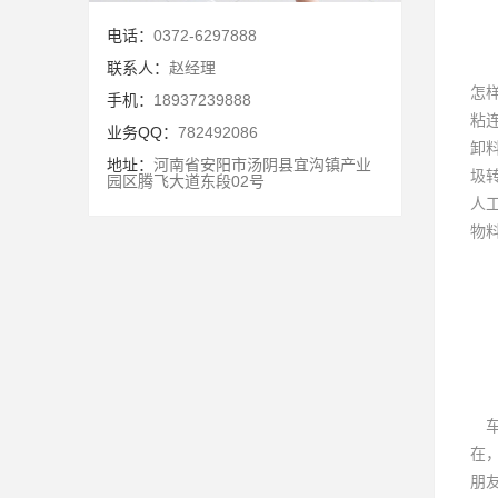
电话：
0372-6297888
联系人：
赵经理
怎
手机：
18937239888
粘
业务QQ：
782492086
卸
地址：
河南省安阳市汤阴县宜沟镇产业
圾
园区腾飞大道东段02号
人
物
车
在
朋