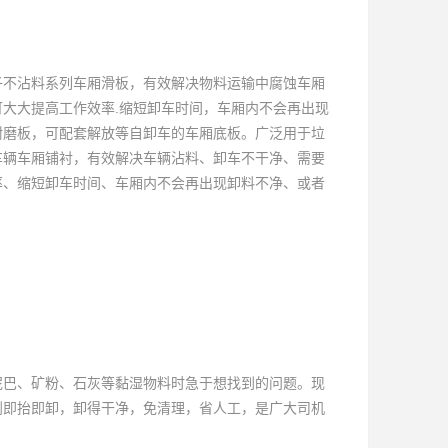
子不沾料系列车厢滑板，有效解决物料运输中腐蚀车厢
大大提高工作效率.缩短卸车时间，车厢内不会再出现
耐磨板，可配套解放等自卸车的车厢底板。广泛用于垃
车辆车厢铺衬，有效解决车辆沾料、卸车不干净、需要
率、缩短卸车时间、车厢内不会再出现卸料不净、或者
巴、矿粉、石灰等黏湿物料时急于想找到的问题。现
到即抬即卸，卸得干净，免清理，省人工，是广大司机