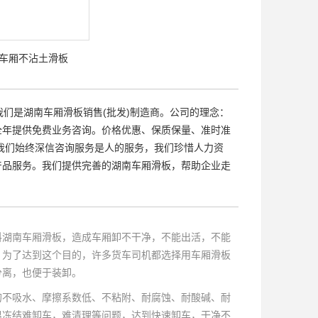
车厢不沾土滑板
我们是湖南车厢滑板销售(批发)制造商。公司的理念：
：全年提供免费业务咨询。价格优惠、保质保量、准时准
我们始终深信咨询服务是人的服务，我们珍惜人力资
产品服务。我们提供完善的湖南车厢滑板，帮助企业走
料
湖南车厢滑板
，造成车厢卸不干净，不能出活，不能
。为了达到这个目的，许多货车司机都选择用车厢滑板
分离，也便于装卸。
的不吸水、摩擦系数低、不粘附、耐腐蚀、耐酸碱、耐
温冻结难卸车，难清理等问题，达到快速卸车，干净不