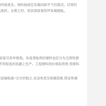
时候发生，物料粘结在车厢内卸不下的情况，日常的
机来挖，太费工时，而且很容易挖坏车厢钢板。
-次安装可多年使用。车底滑板用的塑料也区分为泛用性塑
种不同型态的机器上生产。工程塑料则价格较昂贵,但原料
运输粘度+分大的粘土,也没有发生粘箱现象,而没有铺