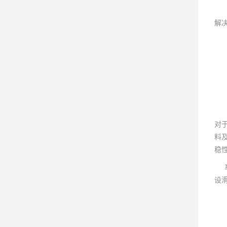
在
解
对
料
稳
车
设