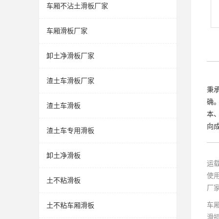
车厢不沾土滑板厂家
车厢滑板厂家
卸土净滑板厂家
渣土车滑板厂家
秉
确
渣土车滑板
本
向
渣土车专用滑板
卸土净滑板
运
使
土不粘滑板
厂
车
土不粘车厢滑板
滑