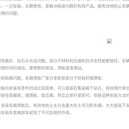
堆，一次安装，长期使用，是解决粘接问题的有效产品。能有效地防止车
清理的问题。
缩性能好，拉石头也没问题。高分子材料的压缩和抗冲击性能都很好。车
使用时间的增加，摩擦数的增加，滑板逐渐滑动。
别粘箱问题，车厢滑板厂家分享新型高分子防粘轩厢滑板：
板的安装有条件的话比较简单，可以直接在集装箱下钻孔，用丝绸拧紧也
焊接在容器里，铺滑板，垫后帽，然后立即拧紧即可。但是这种安装方法
装车厢滑板后，有效地防止水分含量大的土坯沉积车厢，大大提高下车
输车粘车底难卸车起到了不可忽视的作用。