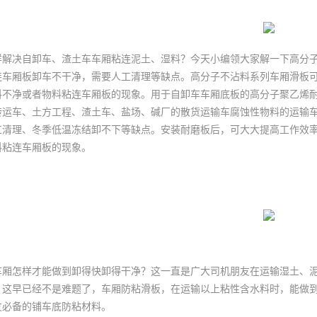
样解决自卸车、渣土车车厢粘连泥土、湿料？今天小编领大家解一下高分
连车厢板卸车不干净，需要人工清理等缺点。高分子不沾料系列车厢滑板可
料不净或者物料粘连车厢板的现象。用于自卸车车厢底板的高分子聚乙烯
转运车、土方工程、渣土车、盐场、碱厂的散货运输车腐蚀性物料的运输
工清理、冬季低温冻结卸不下等缺点。安装耐磨板后，可大大提高工作效
料粘连车厢板的现象。
厢怎样才能做到卸得快卸得干净？这一直是广大司机朋友在运输湿土、泥
，这早已经不是难题了，车厢防粘滑板，在运输以上粘性含水料时，能做
友必备的铺车底防粘材料。