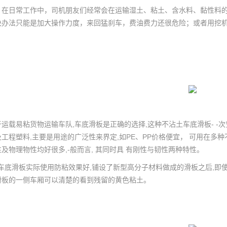
日常工作中，司机朋友们经常会在运输湿土、粘土、含水料、黏性料的
决办法只能是加大操作力度，来回猛刹车，费油费力还很危险；或者用挖
于运载易粘货物运输车队,车底滑板是正确的选择,这种不沾土车底滑板- 
及工程塑料,主要是用途的广泛性来界定,如PE、PP价格便宜， 可用在多
性及物理物性均好很多,-般而言, 其同时具 有刚性与韧性两种特性。
底滑板实际使用防粘效果好,铺设了新型高分子材料做成的滑板之后,即使
滑板的一侧车厢可以清楚的看到残留的黄色粘土。