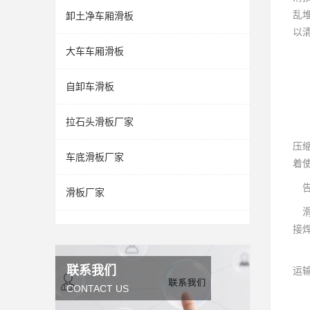
乱
卸土净车厢滑板
以
大车车厢滑板
自卸车滑板
拉石头滑板厂家
压
车底滑板厂家
着
告
滑板厂家
滑
接
安
联系我们
运
CONTACT US