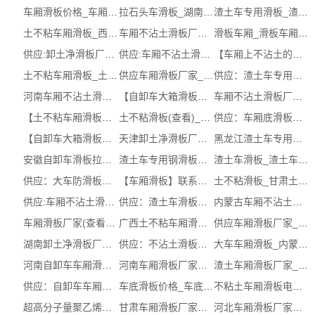
车厢滑板价格_车厢滑板价格公司
拉石头车滑板_湖南拉石头滑板厂家价格
渣土车专用滑板_渣土车专用塑料滑板
土不粘车厢滑板_西藏土不粘车厢滑板多...
车厢不沾土滑板厂家_湖北车厢不沾土滑...
滑板车厢_滑板车厢有哪些
供应:卸土净滑板厂家_卸土净滑板厂家联...
供应:车厢不沾土滑板_车厢不沾土滑板哪...
【车厢上不沾土的滑板】网址，哪家好，...
土不粘车厢滑板_土不粘车厢滑板价格
供应车厢滑板厂家_土不粘滑板厂家（认...
供应：渣土车专用塑料滑板【企业，电话...
河南车厢不沾土滑板企业_卸土净车厢滑...
【自卸车大箱滑板】价格，有哪些，生产...
车厢不沾土滑板厂家_广西车厢不沾土滑...
【土不粘车厢滑板】_车厢滑板哪家好_土...
土不粘滑板(查看)_车厢不沾土滑板
供应：车厢底滑板【服务商，电话，价格】
【自卸车大箱滑板】，生产厂，批发（电...
天津卸土净滑板厂家_车厢滑板企业 ( 本...
黑龙江渣土车专用滑板(服务保障)_渣土...
安徽自卸车滑板拉石头供应商 (多图)
渣土车专用钢滑板单价_北京车厢滑板(立...
渣土车滑板_渣土车拉土滑板
供应：大车防滑板【网址，价格，公司】
【车厢滑板】联系方式，供应商，企业（...
土不粘滑板_甘肃土不粘滑板报价_推荐信...
供应:车厢不沾土滑板_车厢不沾土滑板单...
供应：渣土车滑板厂家【公司，单价，批发】
内蒙古车厢不沾土滑板厂家(服务保障)_...
车厢滑板厂家(查看)_车厢滑板
广西土不粘车厢滑板_车厢滑板批发 ( 本...
供应车厢滑板厂家_卸土净车厢滑板（认...
湖南卸土净滑板厂家_车厢滑板服务商 ( ...
供应：不沾土滑板【供应商，厂，哪家好】
大车车厢滑板_内蒙古大车车厢滑板多少...
河南自卸车车厢滑板公司 (多图)
河南车厢滑板厂家电话_车厢滑板厂家多...
渣土车厢滑板厂家_渣土车厢滑板厂家供应商
供应：自卸车车厢滑板厂家【企业，图片...
车底滑板价格_车底滑板价格电话
不粘土车厢滑板电话_山东车厢滑板(立即...
超高分子量聚乙烯棒材批发公司_超高分...
甘肃车厢滑板厂家批发_大车车厢滑板图...
河北车厢滑板厂家供应商_大车车厢滑板...