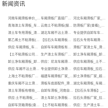
新闻资讯
河南车厢滑板单价_渣土车滑板多少钱_渣...
车厢滑板厂直接厂家网址(推荐)_浙江车...
河北车厢滑板厂家_卸土净滑板生产商_车...
青海渣土车滑板_车厢不沾土滑板企业 ( ...
云南土不粘滑板(服务保障)_土不粘车厢滑板
防滑板厂家(查看)_车厢滑板
渣土车专用滑板_渣土车专用滑板公司 (...
湖北车厢不沾土滑板厂_大车防滑板（电...
专业提供自卸车车厢滑板_土不粘车厢滑...
聚乙烯土不粘滑板(查看)_车厢滑板厂家
【拉石头车厢滑板厂家】联系方式，价格...
拉石头专用车厢滑板_拉石头专用车厢滑...
供应:车厢滑板_车厢滑板图片（认证企业）
自卸车车厢滑板有哪些_内蒙古车厢滑板...
滑板厂家渣土车_滑板厂家渣土车网址 (...
【土不粘滑板公司】联系方式，多少钱，...
生产渣土车滑板厂家_西藏渣土车滑板厂...
卸土净车厢滑板_卸土净滑板
卸土净车厢滑板_卸土净车厢滑板哪家好
供应：尼龙车厢滑板厂家用途【图片，报...
供应车厢滑板_土不粘滑板厂家（认证商家）
供应:车厢不沾土滑板_车厢不沾土滑板图...
专业提供卸土净滑板价格_卸土净滑板
供应车厢滑板_拉石头车厢滑板（认证商家）
上海土不粘滑板厂家生产厂 (多图)
福建车厢滑板厂家_车底滑板厂家服务商_...
卸土净滑板厂家_超高分子量聚乙烯棒材...
重庆车厢不沾土滑板图片_卸土净滑板批...
滑板车底部配件_滑板车底部配件厂
湖北车厢滑板_车厢滑板厂家网址 ( 本地...
渣土车滑板有哪些_青海车厢滑板(立即咨询)
自卸车滑板_河南自卸车滑板生产厂_推荐...
【拉石头车滑板】_车厢滑板厂家报价_拉...
供应:土不粘滑板_土不粘滑板生产厂（认...
渣土车卸土净滑板联系方式(推荐)_重庆...
拉石头滑板厂家_拉石头车厢滑板厂家
自卸车货箱滑板(查看)_车厢滑板
【土不粘车厢滑板】_车厢滑板企业_土不...
供应：生产渣土车滑板厂家【有哪些，联...