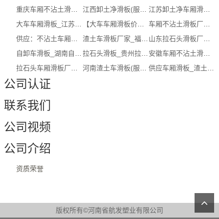
重庆车厢不沾土滑板厂家_车厢滑板厂家...
江西卸土净滑板(服务保障)_卸土净滑板价格
江苏卸土净车厢滑板单价_车厢滑板报价_...
大车车厢滑板_江苏大车车厢滑板单价_推...
【大车车厢滑板价格】网址，图片，报价...
车厢不沾土滑板厂家_云南车厢不沾土滑...
供应：不沾土车厢滑板【哪家好，企业，...
渣土车滑板厂家_福建渣土车滑板厂家图...
山东拉石头滑板厂家(服务保障)_拉石头滑板
自卸车滑板_湖南自卸车滑板电话_推荐信...
拉石头滑板_贵州拉石头滑板厂家多少钱
安徽车厢不沾土滑板生产商_卸土净车厢...
拉石头车厢滑板厂家_拉石头车厢滑板厂...
河南渣土车滑板(服务保障)_渣土车滑板公司
供应车厢滑板_渣土车拉土滑板（认证商家）
公司认证
联系我们
公司视频
公司介绍
资质荣誉
版权所有©河南省航发塑业有限公司