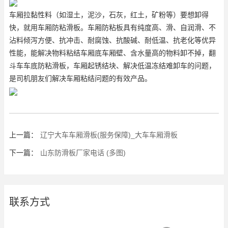
车厢拉黏性料（如湿土，泥沙，石灰，红土，矿粉等）要想卸得
快，就用车厢防粘滑板。车厢防粘板具有纯度高、滑、自润滑、不
沾料倾泻方便、抗冲击、耐腐蚀、抗酸碱、耐低温、抗老化等优异
性能，能解决物料粘结车厢底车厢壁、含水量高的物料卸不掉，翻
斗车车底防粘滑板，车厢起锈结块、解决低温冻结难卸车的问题，
是司机朋友们解决车厢粘结问题的有效产品。
上一篇：
辽宁大车车厢滑板(服务保障)_大车车厢滑板
下一篇：
山东防滑板厂家电话 (多图)
联系方式