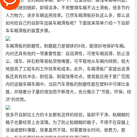
湿物料时产生的粘结车厢、卸不下、低温冻结、腐蚀车厢等问题，
可做到随到随卸，卸得洁净，不用整理
车厢不沾土滑板
，很多节约
人力物力，进步车辆运用效率。已然车厢滑板好处这么多，那么该
如何给自己的自卸车加装车厢滑板呢？下面就来简单介绍一下自卸
车车厢滑板的装置步骤。
车厢滑板的耐磨性，耐磨能力是钢铁的6倍，能很好地保护车厢。
内衬还具有他的一项重要性能：自润滑性，可使车厢润滑，防止湿
尘、煤灰、碎石粉等易粘货物堵塞，可平稳地从车厢内倾倒，极大
地提高了工程车的工作效率和成本。此外，
车厢滑板厂家
提出该滑
板还具有抗冲击、耐低温、耐腐蚀等优点，使其能应用于更广范围
内的运输车辆车厢中。当前汽车滑板的耐磨性能在塑料中可堪比金
属，并随着分子量的增加而不断增大，充分展示了“节能，环保，经
济”的优势。
很多开自卸拉土方的卡友都有这样的经验，装卸不干净、粘糊糊的
箱子也要经常上去清理。为了防止粘糊糊的箱子，不得不在容器上
涂油或塑料薄膜，效果虽然不错，但需要很长时间，很费力，那