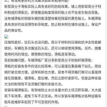
么，有没有更好的方法解决自卸车粘滞问题？
新型高分子滑板实际上具有良好的防粘效果。铺上用新型高分子材
料制成的滑板后，即使搬运粘度很高的黏土也不会发生粘合现象，
没有铺滑板的侧面车厢则能清楚地看到残留的黄色黏土。车厢滑板
具有良好的自润滑性和非粘度，防止粉末附在储存设施上，保证产
品的保全性。
压缩性能好，拉石头也没问题。高分子材料的压缩和抗冲击性能都
很好。车辆在多次搬运石头后，还可以继续使用滑板。另外，随着
使用时间的增加，摩擦数的增加，滑板逐渐滑动。
告别粘箱问题，车厢滑板厂家分享新型高分子防粘轩厢滑板：
滑板的安装有条件的话比较简单，可以直接在集装箱下钻孔，用丝
绸拧紧也很方便。这样拆卸也方便，容舍不得货箱打眼可以直接焊
接在容器里，铺滑板，垫后帽，然后立即拧紧即可。但是这种安装
方法的耐用性不及货箱打眼的安装方法。
安装车厢滑板后，有效地防止水分含量大的土坯沉积车厢，大大提
高下车效率，避免下车不正往返。所以安装车厢滑板对各种运输车
粘车底难卸车起到了不可忽视的作用。